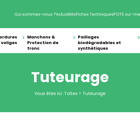
Qui sommes-nous ?
Actualités
Fiches Techniques
POTS sur-me
ordures
Manchons &
Paillages
 voliges
Protection de
biodégradables et
tronc
synthétiques
Tuteurage
Vous êtes ici :
Toltex
>
Tuteurage