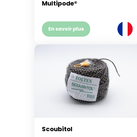
Multipode®
En savoir plus
Scoubitol