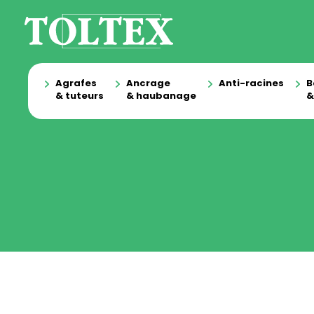
Agrafes
Ancrage
Anti-racines
B
& tuteurs
& haubanage
&