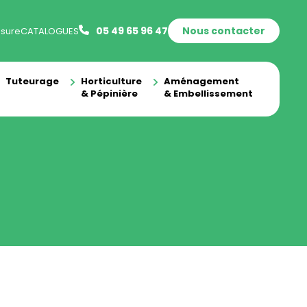
05 49 65 96 47
Nous contacter
sure
CATALOGUES
Tuteurage
Horticulture
Aménagement
& Pépinière
& Embellissement