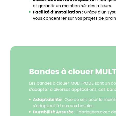
et garantir un maintien sûr des tuteurs.
Facilité d’Installation
: Grâce à un syst
vous concentrer sur vos projets de jardi
Bandes à clouer MULT
Les bandes à clouer MULTIPODE sont un com
s’adapter à diverses applications, ces bande
Adaptabilité
: Que ce soit pour le main
s’adaptent à tous vos besoins.
Durabilité Assurée
: Fabriquées avec des