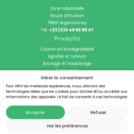
Zone Industrielle
Route d’Etusson
79150 Argentonnay
Tél.
+33 (0)5 49 65 96 47
Produits
Couvre sol biodégradable
Agrafes et tuteurs
Ancrage et haubanage
Tuteurage
Gérer le consentement
Manchon Protection de tronc
Bordures et voliges
Pour offrir les meilleures expériences, nous utilisons des
technologies telles que les cookies pour stocker et/ou accéder aux
Anti-racines
informations des appareils. Le fait de consentir à ces technologies
Horticulture et Pépinière
nous permettra de traiter des données telles que le comportement
de navigation ou les ID uniques sur ce site. Le fait de ne pas
Accepter
Refuser
consentir ou de retirer son consentement peut avoir un effet négatif
sur certaines caractéristiques et fonctions.
Voir les préférences
© 2026 - Toltex
®
- Tous droits réservés -
Mentions légales
-
Politique de confidentialité
-
Réalisation Planète