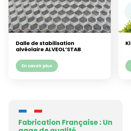
Dalle de stabilisation
Ki
alvéolaire ALVEOL’STAB
En savoir plus
Fabrication Française : Un
gage de qualité