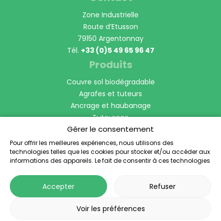
Zone Industrielle
Route d’Etusson
79150 Argentonnay
Tél.
+33 (0)5 49 65 96 47
Produits
Couvre sol biodégradable
Agrafes et tuteurs
Ancrage et haubanage
Tuteurage
Gérer le consentement
Manchon Protection de tronc
Bordures et voliges
Pour offrir les meilleures expériences, nous utilisons des
technologies telles que les cookies pour stocker et/ou accéder aux
Anti-racines
informations des appareils. Le fait de consentir à ces technologies
Horticulture et Pépinière
nous permettra de traiter des données telles que le comportement
de navigation ou les ID uniques sur ce site. Le fait de ne pas
Accepter
Refuser
consentir ou de retirer son consentement peut avoir un effet négatif
sur certaines caractéristiques et fonctions.
Voir les préférences
© 2026 - Toltex
®
- Tous droits réservés -
Mentions légales
-
Politique de confidentialité
-
Réalisation Planète