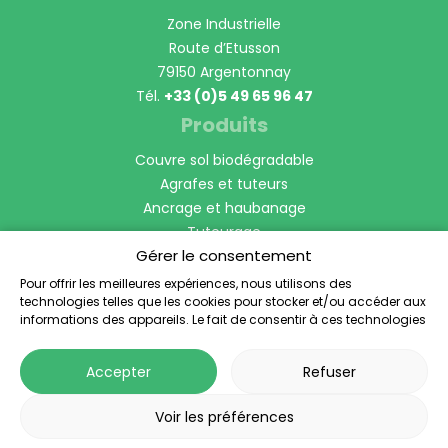
Zone Industrielle
Route d’Etusson
79150 Argentonnay
Tél.
+33 (0)5 49 65 96 47
Produits
Couvre sol biodégradable
Agrafes et tuteurs
Ancrage et haubanage
Tuteurage
Gérer le consentement
Manchon Protection de tronc
Bordures et voliges
Pour offrir les meilleures expériences, nous utilisons des
technologies telles que les cookies pour stocker et/ou accéder aux
Anti-racines
informations des appareils. Le fait de consentir à ces technologies
Horticulture et Pépinière
nous permettra de traiter des données telles que le comportement
de navigation ou les ID uniques sur ce site. Le fait de ne pas
Accepter
Refuser
consentir ou de retirer son consentement peut avoir un effet négatif
sur certaines caractéristiques et fonctions.
Voir les préférences
© 2026 - Toltex
®
- Tous droits réservés -
Mentions légales
-
Politique de confidentialité
-
Réalisation Planète