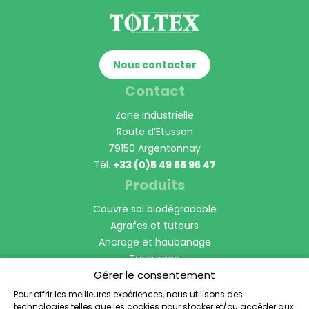
Nous contacter
Contact
Zone Industrielle
Route d’Etusson
79150 Argentonnay
Tél.
+33 (0)5 49 65 96 47
Produits
Couvre sol biodégradable
Agrafes et tuteurs
Ancrage et haubanage
Tuteurage
Gérer le consentement
Manchon Protection de tronc
Bordures et voliges
Pour offrir les meilleures expériences, nous utilisons des
technologies telles que les cookies pour stocker et/ou accéder aux
Anti-racines