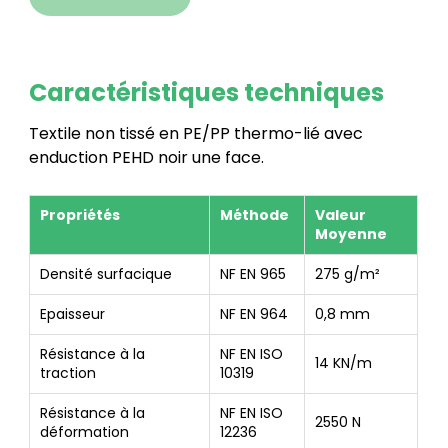
Caractéristiques techniques
Textile non tissé en PE/PP thermo-lié avec
enduction PEHD noir une face.
Propriétés
Méthode
Valeur
Moyenne
Densité surfacique
NF EN 965
275 g/m²
Epaisseur
NF EN 964
0,8 mm
Résistance à la
NF EN ISO
14 KN/m
traction
10319
Résistance à la
NF EN ISO
2550 N
déformation
12236