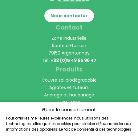
Nous contacter
Contact
Zone Industrielle
Route d’Etusson
79150 Argentonnay
Tél.
+33 (0)5 49 65 96 47
Produits
Couvre sol biodégradable
Agrafes et tuteurs
Ancrage et haubanage
Tuteurage
Gérer le consentement
Manchon Protection de tronc
Bordures et voliges
Pour offrir les meilleures expériences, nous utilisons des
technologies telles que les cookies pour stocker et/ou accéder aux
Anti-racines
informations des appareils. Le fait de consentir à ces technologies
Horticulture et Pépinière
nous permettra de traiter des données telles que le comportement