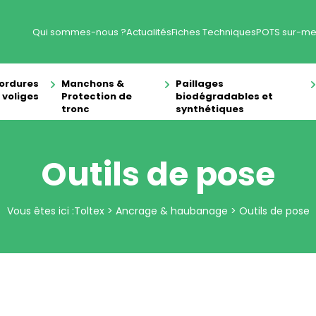
Qui sommes-nous ?
Actualités
Fiches Techniques
POTS sur-me
ordures
Manchons &
Paillages
 voliges
Protection de
biodégradables et
tronc
synthétiques
Outils de pose
Vous êtes ici :
Toltex
>
Ancrage & haubanage
>
Outils de pose