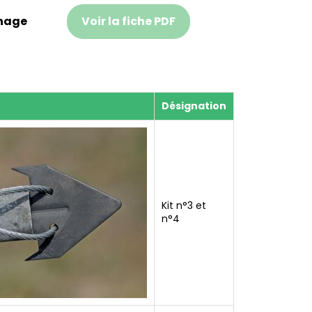
anage
Voir la fiche PDF
Désignation
Kit n°3 et
n°4