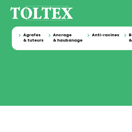
Agrafes
Ancrage
Anti-racines
B
& tuteurs
& haubanage
&