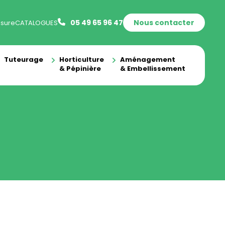
05 49 65 96 47
Nous contacter
sure
CATALOGUES
Tuteurage
Horticulture
Aménagement
& Pépinière
& Embellissement