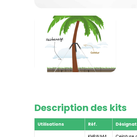
Description des kits
Utilisations
Réf.
Désignat
KHPALM4
Ceinture