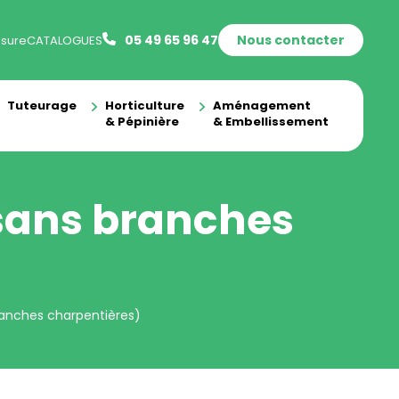
05 49 65 96 47
Nous contacter
sure
CATALOGUES
Tuteurage
Horticulture
Aménagement
& Pépinière
& Embellissement
 sans branches
ranches charpentières)