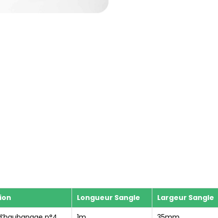
ion
Longueur Sangle
Largeur Sangle
 d’haubanage n°4
1m
35mm