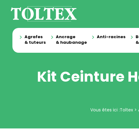
Agrafes
Ancrage
Anti-racines
B
& tuteurs
& haubanage
&
Kit Ceinture 
Vous êtes ici :
Toltex
>