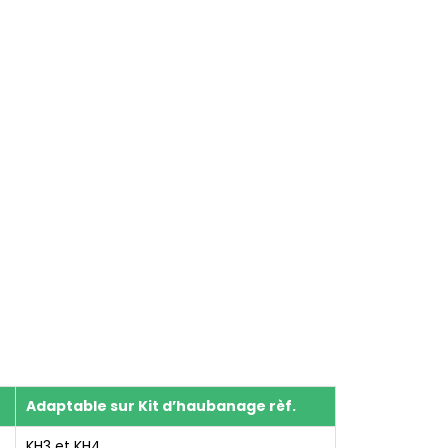
Adaptable sur Kit d’haubanage rèf.
KH3 et KH4