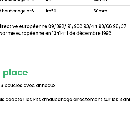
 d’haubanage n°6
1m50
50mm
 directive européenne 89/392/ 91/968 93/44 93/68 98/37
– Norme européenne en 13414-1 de décembre 1998
n place
s 3 boucles avec anneaux
ais adapter les kits d’haubanage directement sur les 3 an