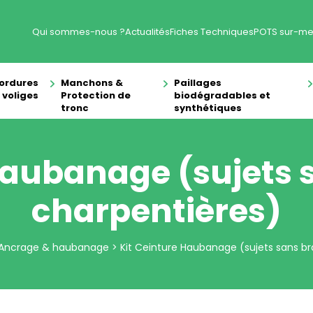
Qui sommes-nous ?
Actualités
Fiches Techniques
POTS sur-me
ordures
Manchons &
Paillages
 voliges
Protection de
biodégradables et
tronc
synthétiques
Haubanage (sujets
charpentières)
Ancrage & haubanage
>
Kit Ceinture Haubanage (sujets sans b