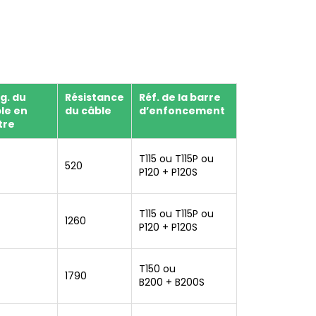
g. du
Résistance
Réf. de la barre
le en
du câble
d’enfoncement
tre
T115 ou T115P ou
520
P120 + P120S
T115 ou T115P ou
1260
P120 + P120S
T150 ou
1790
B200 + B200S