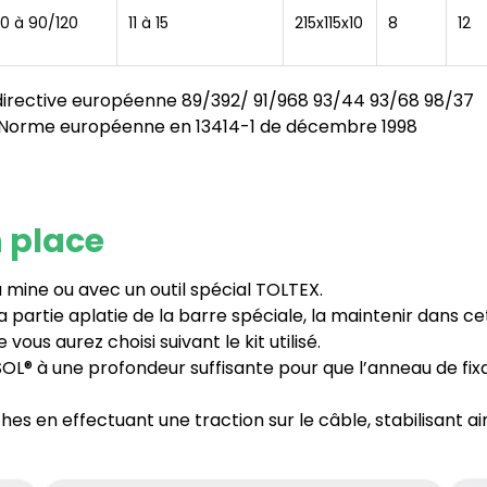
0 à 90/120
11 à 15
215x115x10
8
12
 directive européenne 89/392/ 91/968 93/44 93/68 98/37
– Norme européenne en 13414-1 de décembre 1998
n place
 mine ou avec un outil spécial TOLTEX.
partie aplatie de la barre spéciale, la maintenir dans cett
e vous aurez choisi suivant le kit utilisé.
L® à une profondeur suffisante pour que l’anneau de fixat
s en effectuant une traction sur le câble, stabilisant ain