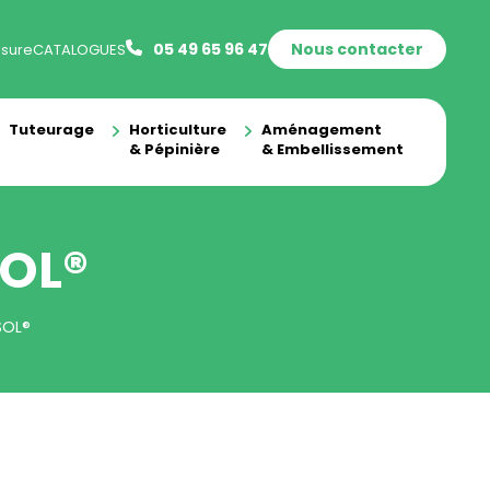
05 49 65 96 47
Nous contacter
sure
CATALOGUES
Tuteurage
Horticulture
Aménagement
& Pépinière
& Embellissement
OL®
SOL®