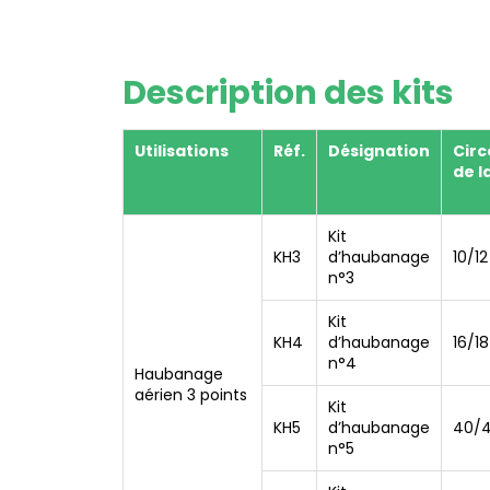
Description des kits
Utilisations
Réf.
Désignation
Cir
de l
Kit
KH3
d’haubanage
10/12
n°3
Kit
KH4
d’haubanage
16/1
n°4
Haubanage
aérien 3 points
Kit
KH5
d’haubanage
40/4
n°5