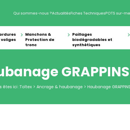
Qui sommes-nous ?
Actualités
Fiches Techniques
POTS sur-me
ordures
Manchons &
Paillages
 voliges
Protection de
biodégradables et
tronc
synthétiques
ubanage GRAPPINS
 êtes ici :
Toltex
>
Ancrage & haubanage
>
Haubanage GRAPPIN