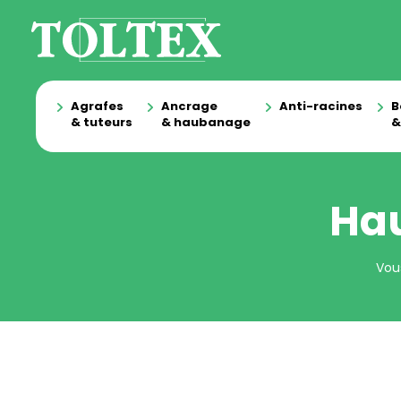
Agrafes
Ancrage
Anti-racines
B
& tuteurs
& haubanage
&
Ha
Vous