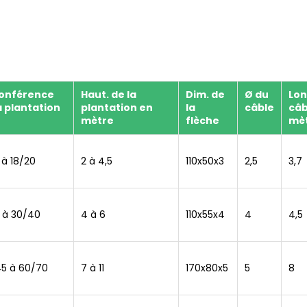
conférence
Haut. de la
Dim. de
Ø du
Lon
a plantation
plantation en
la
câble
câb
mètre
flèche
mè
 à 18/20
2 à 4,5
110x50x3
2,5
3,7
8 à 30/40
4 à 6
110x55x4
4
4,5
5 à 60/70
7 à 11
170x80x5
5
8