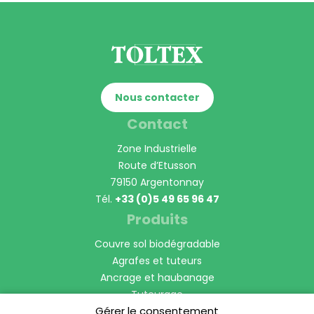
Nous contacter
Contact
Zone Industrielle
Route d’Etusson
79150 Argentonnay
Tél.
+33 (0)5 49 65 96 47
Produits
Couvre sol biodégradable
Agrafes et tuteurs
Ancrage et haubanage
Tuteurage
Gérer le consentement
Manchon Protection de tronc